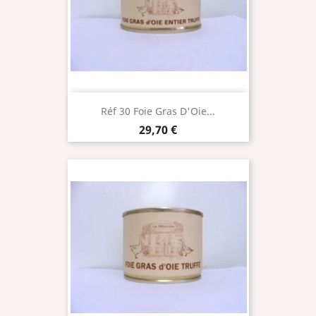
Réf 30 Foie Gras D'Oie...
Prix
29,70 €