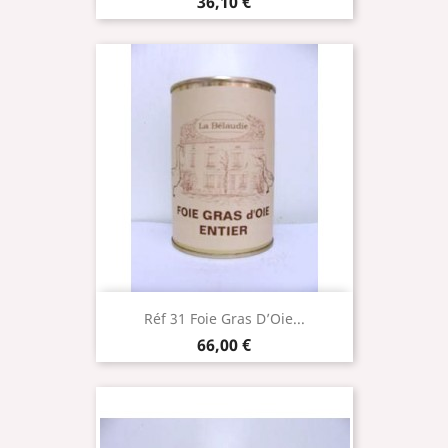
Prix
36,10 €
Réf 31 Foie Gras D’Oie...
Prix
66,00 €