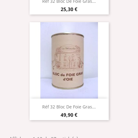
Réf 32 Bloc De Foie Gras...
Prix
25,30 €
Réf 32 Bloc De Foie Gras...
Prix
49,90 €