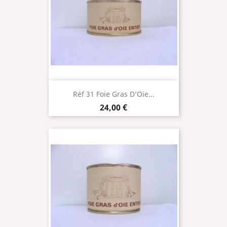
Réf 31 Foie Gras D’Oie...
Prix
24,00 €