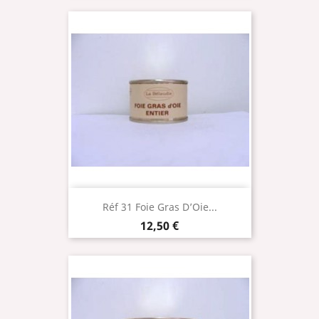
Réf 31 Foie Gras D’Oie...
Prix
12,50 €